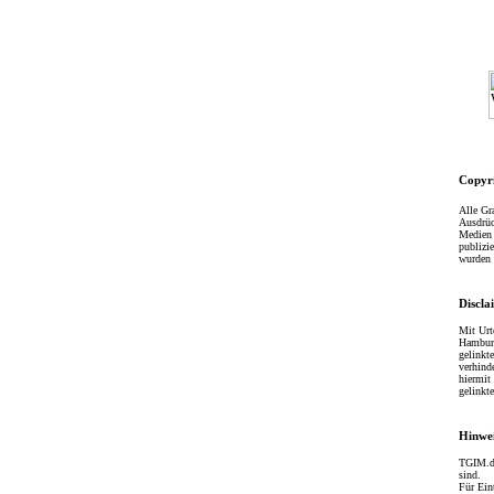
Copyr
Alle Gr
Ausdrüc
Medien
publizi
wurden 
Discla
Mit Urt
Hamburg
gelinkt
verhind
hiermit 
gelinkt
Hinwe
TGIM.de
sind.
Für Ein